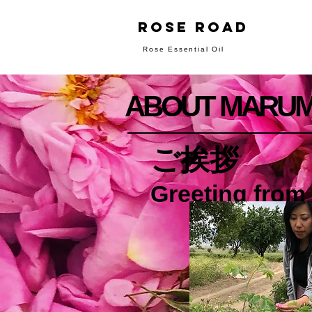
rose ROAD
Rose Essential Oil
ABOUT MARUM
ご挨拶
Greeting fro