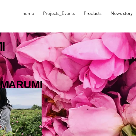
home
Projects_Events
Products
News story
I
m MARUMI