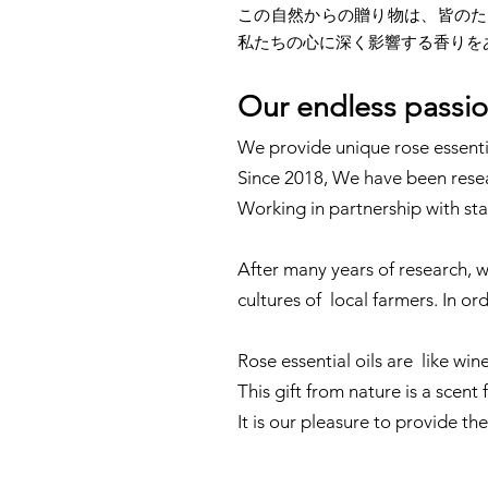
この自然からの贈り物は、皆のた
私たちの心に深く影響する香りを
Our endless passio
We provide unique rose essentia
Since 2018, We have been resear
Working in partnership with st
After many years of research, we
cultures of local farmers. In or
Rose essential oils are like win
This gift from nature is a scent 
It is our
pleasure to provide the